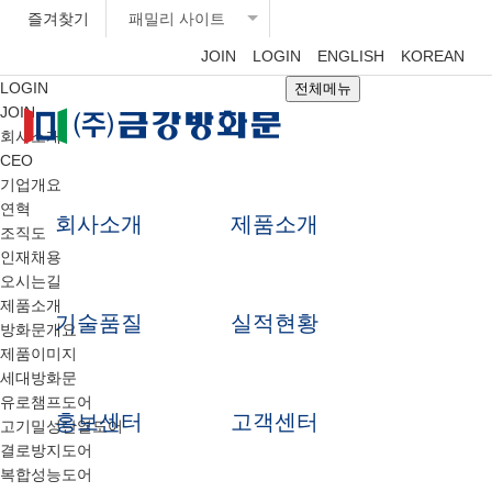
즐겨찾기
패밀리 사이트
JOIN
LOGIN
ENGLISH
KOREAN
LOGIN
전체메뉴
JOIN
회사소개
CEO
기업개요
연혁
회사소개
제품소개
조직도
인재채용
오시는길
제품소개
기술품질
실적현황
방화문개요
제품이미지
세대방화문
유로챔프도어
홍보센터
고객센터
고기밀성단열도어
결로방지도어
복합성능도어