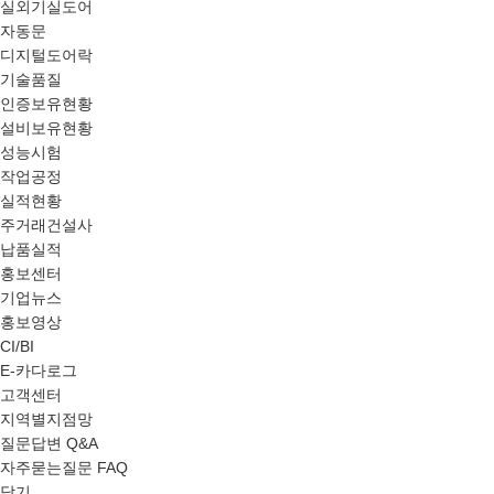
실외기실도어
자동문
디지털도어락
기술품질
인증보유현황
설비보유현황
성능시험
작업공정
실적현황
주거래건설사
납품실적
홍보센터
기업뉴스
홍보영상
CI/BI
E-카다로그
고객센터
지역별지점망
질문답변 Q&A
자주묻는질문 FAQ
닫기