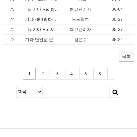
드립니다
문의드립니다.
75
기타
Re: 방화
최고관리자
06-04
문 견적 문의드립
74
기타
세대방화문
도도창호
05-27
니다.
견적문의드립니
73
기타
Re: 세대
최고관리자
05-27
다
방화문 견적문의
72
기타
단열문 문의
김은수
05-24
드립니다
드립니다.
목록
1
2
3
4
5
6