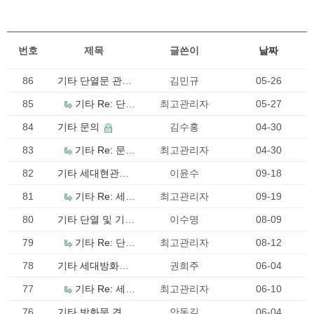
번호
제목
글쓴이
날짜
86
기타
단열문 관련
김민규
05-26
견적 요청드립니
85
기타
Re: 단열
최고관리자
05-27
다.
문 관련 견적 요청
84
기타
문의
김수홍
04-30
드립니다.
83
기타
Re: 문의
최고관리자
04-30
82
기타
세대현관문
이윤수
09-18
방화문 시험성적
81
기타
Re: 세대
최고관리자
09-19
서 요청드립니다
현관문 방화문 시
80
기타
단열 및 기밀
이수명
08-09
험성적서 요청드
성능 시험성적서
79
립니다
기타
Re: 단열
최고관리자
08-12
요청드립니다.
및 기밀 성능 시험
78
기타
세대방화문
권희주
06-04
성적서 요청드립
견적요청 드립니
77
니다.
기타
Re: 세대
최고관리자
06-10
다
방화문 견적요청
76
기타
방화문 견적
안동길
06-04