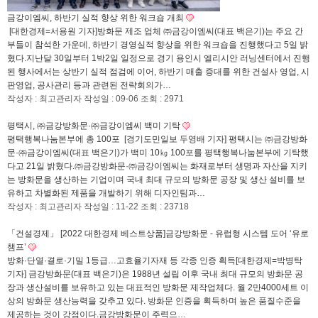
금강이엠씨, 하반기 실적 향상 위한 워크숍 개최
[대한경제=서용원 기자]방화문 제조 업체 ㈜금강이엠씨(대표 백은기)는 주요 간
부들이 참석한 가운데, 하반기 경영실적 향상을 위한 워크숍을 진행했다고 5일 밝
혔다.지난달 30일부터 1박2일 일정으로 경기 용인시 엘리시안 러닝센터에서 진행
된 행사에서는 상반기 실적 점검에 이어, 하반기 매출 증대를 위한 건설사 영업, 시
판영업, 공사관리 등과 관련된 전략회의가…
작성자 : 최고관리자
작성일 : 09-06
조회 : 2971
평택시, ㈜금강방화문·㈜금강이엠씨 백미 기탁
평택행복나눔본부에 총 100포 [경기도민일보 두영배 기자] 평택시는 ㈜금강방화
문·㈜금강이엠씨(대표 백은기)가 백미 10㎏ 100포를 평택행복나눔본부에 기탁했
다고 21일 밝혔다.㈜금강방화문·㈜금강이엠씨는 화재로부터 생명과 자산을 지키
는 방화문을 생산하는 기업이며 국내 최대 규모의 방화문 공장 및 생산 설비를 보
유하고 차별화된 제품을 개발하기 위해 디자인팀과…
작성자 : 최고관리자
작성일 : 11-22
조회 : 23718
「건설경제」 [2022 대한경제 베스트상품]금강방화문 - 유럽형 시스템 도어 ‘유로
챔프’
방화·단열·결로·기밀 1등급…고효율기자재 등 각종 인증 획득[대한경제=박병탁
기자] 금강방화문(대표 백은기)은 1988년 설립 이후 국내 최대 규모의 방화문 공
장과 생산설비를 보유하고 있는 대표적인 방화문 제작업체다. 월 2만4000세트 이
상의 방화문 생산능력을 갖추고 있다. 방화문 인증을 획득하며 높은 품질수준을
제공하는 것이 강점이다.금강방화문이 주력으…