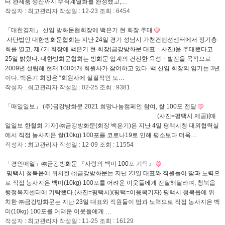
터 완제품 생산까지 수직계열화를 완성했고,…
작성자 : 최고관리자
작성일 : 12-23
조회 : 6454
「대한경제」 신임 방화문협회장에 백은기 현 회장 추대
사단법인 대한방화문협회는 지난 24일 경기 성남시 가천컨벤션센터에서 정기총
회를 열고, 제7기 회장에 백은기 현 회장(금강방화문 대표ㆍ사진)을 추대했다고
25일 밝혔다. 대한방화문협회는 방화문 업계의 건전한 육성ㆍ발전을 목적으로
2009년 설립해 현재 100여개 회원사가 참여하고 있다. 백 신임 회장의 임기는 3년
이다. 백은기 회장은 “회원사에 실질적인 도…
작성자 : 최고관리자
작성일 : 02-25
조회 : 9381
「매일일보」 (주)금강방화문 2021 희망나눔캠페인 참여, 쌀 100포 전달
(사진=평택시 제공)[매
일일보 한철희 기자] ㈜금강방화문(회장 백은기)은 지난 4일 평택시청 대외협력실
에서 직접 농사지은 쌀(10kg) 100포를 코로나19로 인해 평소보다 더욱…
작성자 : 최고관리자
작성일 : 12-09
조회 : 11554
「경인매일」㈜금강방화문 『사랑의 백미 100포 기탁』
평택시 청북읍에 위치한 ㈜금강방화문는 지난 23일 대표와 직원들이 땀과 노력으
로 직접 농사지은 백미(10kg) 100포를 어려운 이웃들에게 전달해달라며, 청북읍
행정복지센터에 기탁했다.(사진=평택시)(평택=이응복기자) 평택시 청북읍에 위
치한 ㈜금강방화문는 지난 23일 대표와 직원들이 땀과 노력으로 직접 농사지은 백
미(10kg) 100포를 어려운 이웃들에게 …
작성자 : 최고관리자
작성일 : 11-25
조회 : 16129