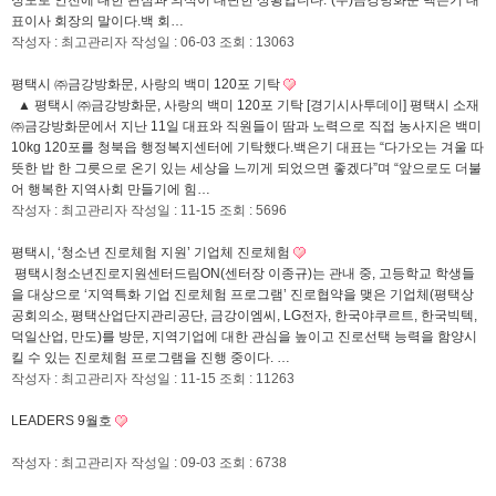
정도로 안전에 대한 관심과 의식이 대단한 상황입니다."(주)금강방화문 백은기 대
표이사 회장의 말이다.백 회…
작성자 : 최고관리자
작성일 : 06-03
조회 : 13063
평택시 ㈜금강방화문, 사랑의 백미 120포 기탁
▲ 평택시 ㈜금강방화문, 사랑의 백미 120포 기탁 [경기시사투데이] 평택시 소재
㈜금강방화문에서 지난 11일 대표와 직원들이 땀과 노력으로 직접 농사지은 백미
10kg 120포를 청북읍 행정복지센터에 기탁했다.백은기 대표는 “다가오는 겨울 따
뜻한 밥 한 그릇으로 온기 있는 세상을 느끼게 되었으면 좋겠다”며 “앞으로도 더불
어 행복한 지역사회 만들기에 힘…
작성자 : 최고관리자
작성일 : 11-15
조회 : 5696
평택시, ‘청소년 진로체험 지원’ 기업체 진로체험
평택시청소년진로지원센터드림ON(센터장 이종규)는 관내 중, 고등학교 학생들
을 대상으로 ‘지역특화 기업 진로체험 프로그램’ 진로협약을 맺은 기업체(평택상
공회의소, 평택산업단지관리공단, 금강이엠씨, LG전자, 한국야쿠르트, 한국빅텍,
덕일산업, 만도)를 방문, 지역기업에 대한 관심을 높이고 진로선택 능력을 함양시
킬 수 있는 진로체험 프로그램을 진행 중이다. …
작성자 : 최고관리자
작성일 : 11-15
조회 : 11263
LEADERS 9월호
작성자 : 최고관리자
작성일 : 09-03
조회 : 6738