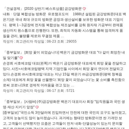
「건설경제」 [2020 상반기 베스트상품] 금강방화문
내화ㆍ단열 복합성능 방화문 유로챔프도어 1988년 설립된 금강방화문(대표 백
은기)은 국내 최대 규모의 방화문 공장과 생산설비를 보유한 방화문 대표 기업이
다. 평택 1∼3공장에 전자동 복합성능 제조설비를 갖춰 원자재 가공부터 완제품
생산까지 원스톱으로 진행한다. 또한, 최적의 자동화 시스템을 통해 엄격하게 품
질을 관리, 불량률 제로와 무결점 제품 …
작성자 : 최고관리자
작성일 : 06-23
조회 : 29055
「중부일보」 [희망 꽃이 피었습니다] 백은기 금강방화문 대표 "다 같이 희망찬 내
일 맞기를"
손경희 서호에코탑 대표(왼쪽)가 백은기 금강방화문 대표에게 희망 꽃을 전달하고
있다. 사진=서호에코탑평택 지역 기업인들 사이에서 희망 꽃이 연이어 전달되고
있다.손경희 ㈜서호에코탑 대표는 지난 15일 백은기 ㈜금강방화문(평택 청북읍
소재) 대표에게 희망 꽃을 선물했다.‘희망 꽃이 피었습니다’는 꽃 소비를 촉진함으
로써 코로나19로 경제적 어려움을 겪고 있는 …
작성자 : 최고관리자
작성일 : 06-17
조회 : 5721
「중부일보」 [사람in] (주)금강방화문 백은기 대표이사 회장 "임직원들과 국민 생
명·재산 지키기 앞장"
[중부일보] "국민소득 3만달러에 진입하면서 안전에 대한 국민의 요구도 높아졌고,
고객의 눈높이도 많이 높아졌습니다. 과거에는 형태만 방화문이면 싼 가격만 보
고, 고객들이 선택했지만 요즘은 고객들이 먼저 내화·단열성능이 있는지 문의할