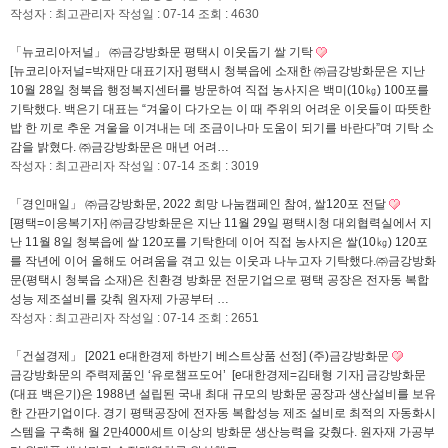
작성자 : 최고관리자
작성일 : 07-14
조회 : 4630
「뉴코리아저널」 ㈜금강방화문 평택시 이웃돕기 쌀 기탁
[뉴코리아저널=박재만 대표기자] 평택시 청북읍에 소재한 ㈜금강방화문은 지난
10월 28일 청북읍 행정복지센터를 방문하여 직접 농사지은 백미(10㎏) 100포를
기탁했다. 백은기 대표는 “겨울이 다가오는 이 때 주위의 어려운 이웃들이 따뜻한
밥 한 끼로 추운 겨울을 이겨내는 데 조금이나마 도움이 되기를 바란다”며 기탁 소
감을 밝혔다. ㈜금강방화문은 매년 어려…
작성자 : 최고관리자
작성일 : 07-14
조회 : 3019
「경인매일」 ㈜금강방화문, 2022 희망 나눔캠페인 참여, 쌀120포 전달
[평택=이응복기자] ㈜금강방화문은 지난 11월 29일 평택시청 대외협력실에서 지
난 11월 8일 청북읍에 쌀 120포를 기탁한데 이어 직접 농사지은 쌀(10㎏) 120포
를 작년에 이어 올해도 어려움을 겪고 있는 이웃과 나누고자 기탁했다.㈜금강방화
문(평택시 청북읍 소재)은 친환경 방화문 전문기업으로 평택 공장은 전자동 복합
성능 제조설비를 갖춰 원자제 가공부터 …
작성자 : 최고관리자
작성일 : 07-14
조회 : 2651
「건설경제」 [2021 e대한경제 하반기 베스트상품 선정] (주)금강방화문
금강방화문의 주력제품인 ‘유로챔프도어’ [e대한경제=김태형 기자] 금강방화문
(대표 백은기)은 1988년 설립된 국내 최대 규모의 방화문 공장과 생산설비를 보유
한 간판기업이다. 경기 평택공장에 전자동 복합성능 제조 설비로 최적의 자동화시
스템을 구축해 월 2만4000세트 이상의 방화문 생산능력을 갖췄다. 원자재 가공부